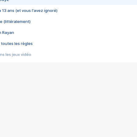
 a 13 ans (et vous l'avez ignoré)
e (littéralement)
im Rayan
 toutes les règles
s les jeux vidéo
us choquant de Rockstar ? - Le scandale BULLY
e plus moche de Steam
du RÊVE tourne au CAUCHEMAR
pendant 8 heures
it… à tort
umiliés par un jeu vidéo
ire - Final Fantasy 8