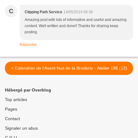
C
Clipping Path Service
14/05/2019 06:36
Amazing post with lots of informative and useful and amazing
content. Well written and done!! Thanks for sharing keep
posting.
Répondre
< Calendrier de l'Avent Nuit de la Broderie - Atelier 196 (13)
Hébergé par Overblog
Top articles
Pages
Contact
Signaler un abus
C.G.U.