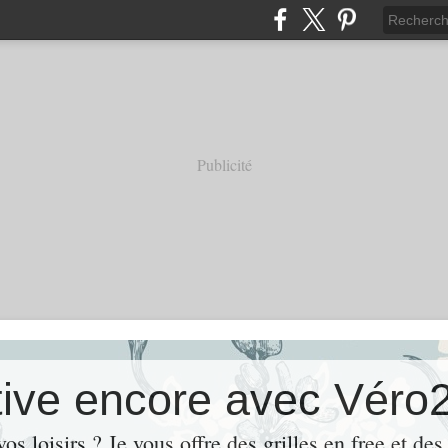
Publicité
ive encore avec Véro
os loisirs ? Je vous offre des grilles en free et de