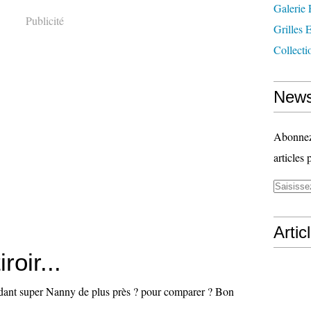
Galerie 
Publicité
Grilles 
Collecti
News
Abonnez-
articles 
Artic
roir...
rdant super Nanny de plus près ? pour comparer ? Bon