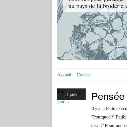
au pays de la broderie et
Accueil
Contact
Pensée d
31 janv.
Il y a ... Parfois o
"Pourquoi ?" Parfois
disant "Pourquoi pa