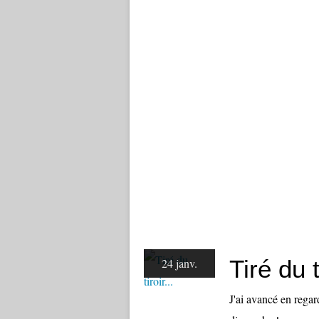
Tiré du ti
24 janv.
J'ai avancé en rega