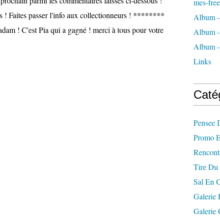
 prochain parmi les commentaires laissés ci-dessous !
mes-free
 ! Faites passer l'info aux collectionneurs ! ********
Album -
adam ! C'est Pia qui a gagné ! merci à tous pour votre
Album - 
Album -
Links
Caté
Pensee D
Promo Et
Rencont
Tire Du 
Sal En 
Galerie 
Galerie