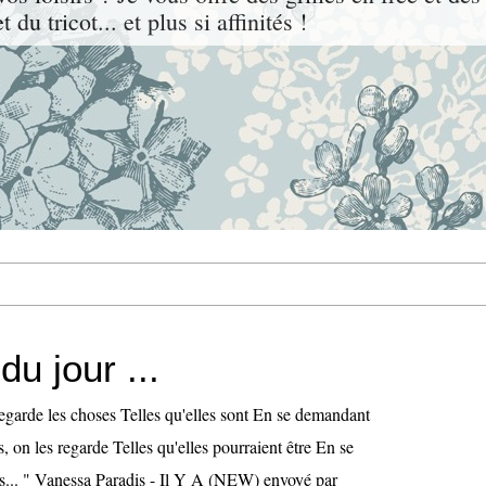
 du tricot... et plus si affinités !
u jour ...
n regarde les choses Telles qu'elles sont En se demandant
, on les regarde Telles qu'elles pourraient être En se
s... " Vanessa Paradis - Il Y A (NEW) envoyé par