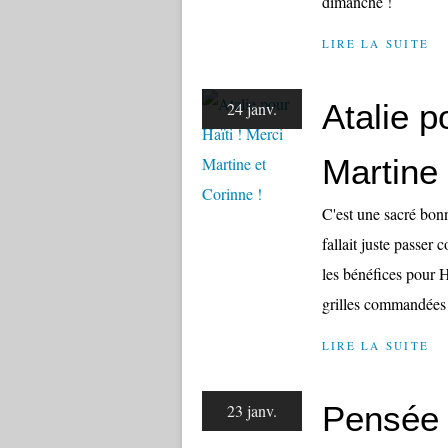
dimanche !
LIRE LA SUITE
Atalie p
24 janv.
Martine 
C'est une sacré bonn
fallait juste passer
les bénéfices pour H
grilles commandées 
LIRE LA SUITE
Pensée d
23 janv.