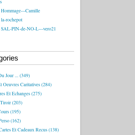
s
 Hommage---Camille
la-rochepot
 SAL-PIN-de-NO-L---vero21
gories
u Jour ...
(349)
 Oeuvres Caritatives
(284)
res Et Echanges
(275)
Tiroir
(203)
Cours
(195)
Perso
(162)
 Cartes Et Cadeaux Recus
(138)