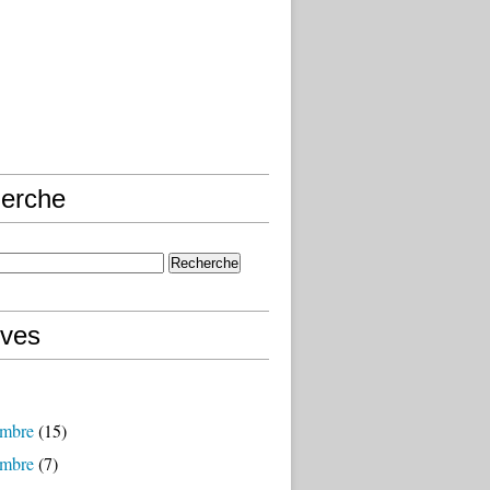
erche
ives
mbre
(15)
mbre
(7)